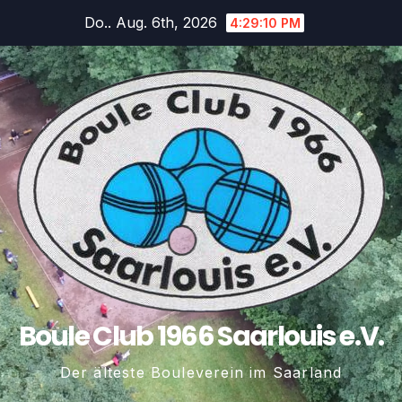
Zum
Do.. Aug. 6th, 2026
4:29:11 PM
Inhalt
springen
Boule Club 1966 Saarlouis e.V.
Der älteste Bouleverein im Saarland