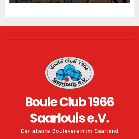
Boule Club 1966
Saarlouis e.V.
Der älteste Bouleverein im Saarland