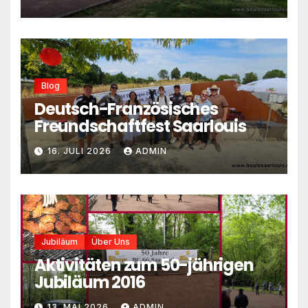
Blog
Deutsch-Französisches
Freundschaftfest Saarlouis
16. JULI 2026
ADMIN
Jubiläum
Über Uns
Aktivitäten zum 50-jährigen
Jubiläum 2016
13. MAI 2026
ADMIN