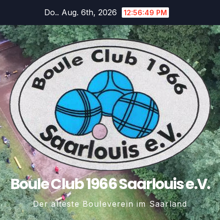
Zum
Do.. Aug. 6th, 2026
12:56:51 PM
Inhalt
springen
Boule Club 1966 Saarlouis e.V.
Der älteste Bouleverein im Saarland