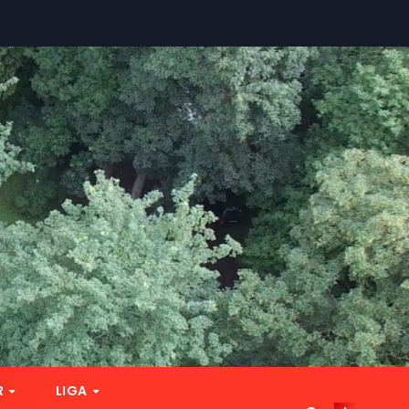
R
LIGA